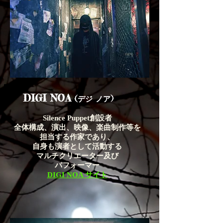
DIGI NOA
(デジ ノア)
Silence Puppet創設者
全体構成、演出、映像、楽曲制作等を
担当する作家であり、
自身も演者として活動する
マルチクリエーター
及
び
パフォーマー
DIGI NOA サイト