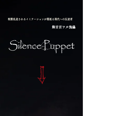
粗製乱造されるイミテーションが蔓延る現代への反逆者
飾言言ワ
ヌ傀儡